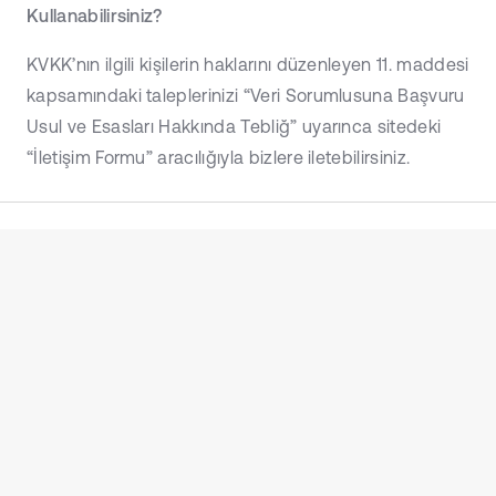
Kullanabilirsiniz?
KVKK’nın ilgili kişilerin haklarını düzenleyen 11. maddesi
kapsamındaki taleplerinizi “Veri Sorumlusuna Başvuru
Usul ve Esasları Hakkında Tebliğ” uyarınca sitedeki
“İletişim Formu” aracılığıyla bizlere iletebilirsiniz.
Ana Sayfa
Hakkında
Hizmetler
Eğitimler
Referanslar
Makaleler
İletişim
Gizlilik Politikası